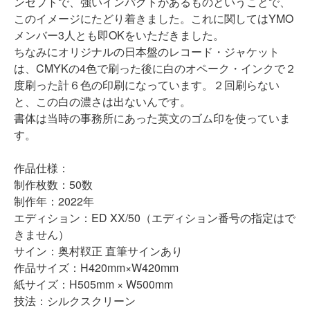
ンセプトで、強いインパクトがあるものということで、
このイメージにたどり着きました。これに関してはYMO
メンバー3人とも即OKをいただきました。
ちなみにオリジナルの日本盤のレコード・ジャケット
は、CMYKの4色で刷った後に白のオペーク・インクで２
度刷った計６色の印刷になっています。２回刷らない
と、この白の濃さは出ないんです。
書体は当時の事務所にあった英文のゴム印を使っていま
す。
作品仕様：
制作枚数：50数
制作年：2022年
エディション：ED XX/50（エディション番号の指定はで
きません）
サイン：奥村靫正 直筆サインあり
作品サイズ：H420mm×W420mm
紙サイズ：H505mm × W500mm
技法：シルクスクリーン