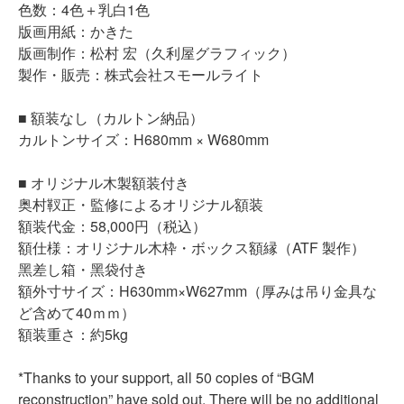
色数：4色＋乳白1色
版画用紙：かきた
版画制作：松村 宏（久利屋グラフィック）
製作・販売：株式会社スモールライト
■ 額装なし（カルトン納品）
カルトンサイズ：H680mm × W680mm
■ オリジナル木製額装付き
奥村靫正・監修によるオリジナル額装
額装代金：58,000円（税込）
額仕様：オリジナル木枠・ボックス額縁（ATF 製作）
黑差し箱・黑袋付き
額外寸サイズ：H630mm×W627mm（厚みは吊り金具な
ど含めて40ｍｍ）
額装重さ：約5kg
*Thanks to your support, all 50 copies of “
BGM
reconstruction” have sold out. There will be no additional