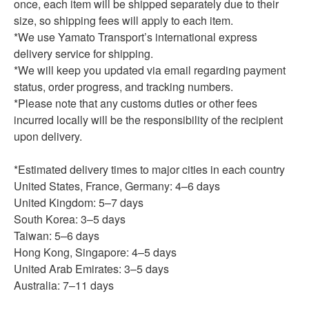
once, each item will be shipped separately due to their
size, so shipping fees will apply to each item.
*We use Yamato Transport’s international express
delivery service for shipping.
*We will keep you updated via email regarding payment
status, order progress, and tracking numbers.
*Please note that any customs duties or other fees
incurred locally will be the responsibility of the recipient
upon delivery.
*Estimated delivery times to major cities in each country
United States, France, Germany: 4–6 days
United Kingdom: 5–7 days
South Korea: 3–5 days
Taiwan: 5–6 days
Hong Kong, Singapore: 4–5 days
United Arab Emirates: 3–5 days
Australia: 7–11 days