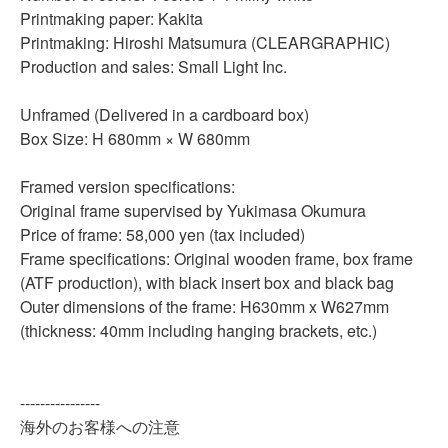
Printmaking paper: Kakita
Printmaking: Hiroshi Matsumura
(CLEARGRAPHIC)
Production and sales: Small Light Inc.
Unframed (Delivered in a cardboard box)
Box Size: H
680
mm × W
680
mm
Framed version specifications:
Original frame supervised by Yukimasa Okumura
Price of frame: 58,000 yen (tax included)
Frame specifications: Original wooden frame, box frame
(ATF production), with black insert box and black bag
Outer dimensions of the frame: H630mm x W627mm
(thickness: 40mm including hanging brackets, etc.)
--------
--------
海外のお客様への注意