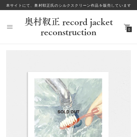
本サイトにて、奥村靫正氏のシルクスクリーン作品を販売しています
奥村靫正 record jacket
reconstruction
0