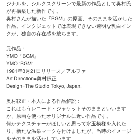
ジナルを、シルクスクリーンで最新の作品として奥村氏
が再構築した新作です。
奥村さんが描いた『BGM』の原画、そのままを活かした
作品。インクジェットでは表現できない透明な乳白イン
クが、独自の存在感を放ちます。
元作品：
YMO『BGM』
YMO “BGM”
1981年3月21日リリース／アルファ
Art Direction=奥村靫正
Design=The Studio Tokyo, Japan.
奥村靫正・本人による作品解説：
これはもうレコード・ジャケットそのままといいます
か、原画を使ったオリジナルに近い作品です。
何かテクスチャーがほしいと思って水玉模様を入れた
り、新たな温泉マークを付けましたが、当時のイメージ
をそのままを活かしています。