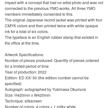
impact with a concept that had no artist photo and was not
connected to the previous YMO works. All three YMO
members immediately consented to this.
The original Japanese record jacket was printed with four
CMYK colors and then printed twice with white opaque
ink for a total of six colors.
The typeface is an English rubber stamp that existed in
the office at the time.
Artwork Specifications:
Number of pieces produced: Quantity of pieces ordered
for a limited period of time
Year of production: 2022
Edition: ED XX/ 50 (the edition number cannot be
specified)
Autograph: autographed by Yukimasa Okumura
Size: H420mm x W420mm
Technique: silkscreen
Number of colors: 4 colors + 1 milky white