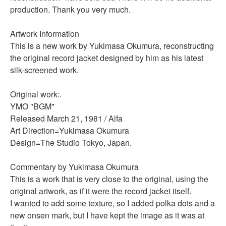
production. Thank you very much.
Artwork Information
This is a new work by Yukimasa Okumura, reconstructing
the original record jacket designed by him as his latest
silk-screened work.
Original work:.
YMO "BGM"
Released March 21, 1981 / Alfa
Art Direction=Yukimasa Okumura
Design=The Studio Tokyo, Japan.
Commentary by Yukimasa Okumura
This is a work that is very close to the original, using the
original artwork, as if it were the record jacket itself.
I wanted to add some texture, so I added polka dots and a
new onsen mark, but I have kept the image as it was at