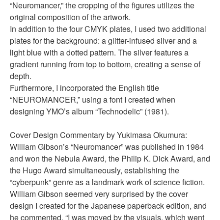
“Neuromancer,” the cropping of the figures utilizes the
original composition of the artwork.
In addition to the four CMYK plates, I used two additional
plates for the background: a glitter-infused silver and a
light blue with a dotted pattern. The silver features a
gradient running from top to bottom, creating a sense of
depth.
Furthermore, I incorporated the English title
“NEUROMANCER,” using a font I created when
designing YMO’s album
“Technodelic
” (1981).
Cover Design Commentary by Yukimasa Okumura:
William Gibson’s
“Neuromancer
” was published in 1984
and won the Nebula Award, the Philip K. Dick Award, and
the Hugo Award simultaneously, establishing the
“cyberpunk” genre as a landmark work of science fiction.
William Gibson seemed very surprised by the cover
design I created for the Japanese paperback edition, and
he commented, “I was moved by the visuals, which went