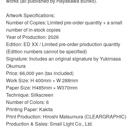
works (all published by Hayakawa Bunko).
Artwork Specifications:
Number of Copies: Limited pre-order quantity + a small
number of in-stock copies
Year of Production: 2026
Edition: ED XX / Limited pre-order production quantity
(Edition numbers cannot be specified)
Signature: Includes an original signature by Yukimasa
Okumura
Price: 66,000 yen (tax included)
Work Size: H 400mm × W 288mm
Paper Size: H485mm × W370mm
Technique: Silkscreen
Number of Colors: 6
Printing Paper: Kakita
Print Production: Hiroshi Matsumura
(
CLEARGRAPHIC
)
Production & Sales: Small Light Co., Ltd.