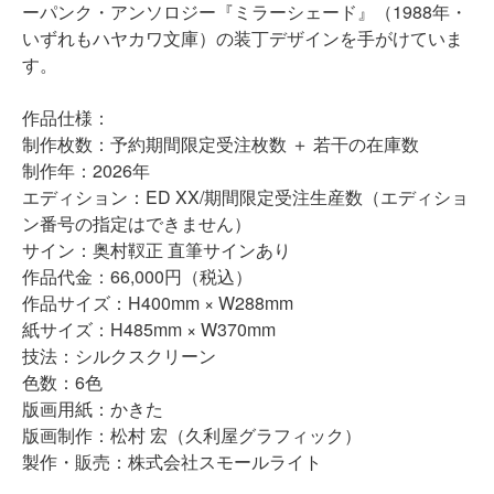
ーパンク・アンソロジー『ミラーシェード』（1988年・
いずれもハヤカワ文庫）の装丁デザインを手がけていま
す。
作品仕様：
制作枚数：予約期間限定受注枚数 ＋ 若干の在庫数
制作年：2026年
エディション：ED XX/期間限定受注生産数（エディショ
ン番号の指定はできません）
サイン：奥村靫正 直筆サインあり
作品代金：66,000円（税込）
作品サイズ：
H400
mm ×
W
288mm
紙サイズ：H485
mm ×
W370mm
技法：シルクスクリーン
色数：6色
版画用紙：かきた
版画制作：松村 宏（久利屋グラフィック）
製作・販売：株式会社スモールライト