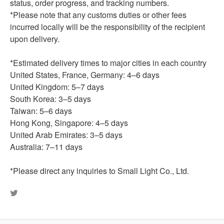
status, order progress, and tracking numbers.
*Please note that any customs duties or other fees
incurred locally will be the responsibility of the recipient
upon delivery.
*Estimated delivery times to major cities in each country
United States, France, Germany: 4–6 days
United Kingdom: 5–7 days
South Korea: 3–5 days
Taiwan: 5–6 days
Hong Kong, Singapore: 4–5 days
United Arab Emirates: 3–5 days
Australia: 7–11 days
*Please direct any inquiries to Small Light Co., Ltd.
Tweet
on
Twitter