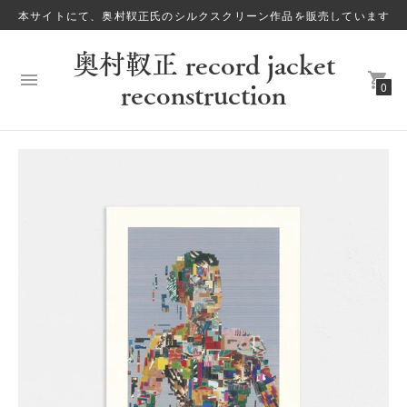
本サイトにて、奥村靫正氏のシルクスクリーン作品を販売しています
奥村靫正 record jacket
reconstruction
0