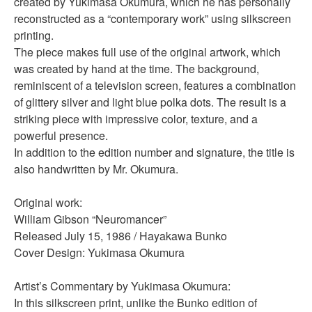
created by
Yukimasa Okumura, which he has personally
reconstructed as a “contemporary work” using silkscreen
printing.
The piece makes full use of the original artwork, which
was created by hand at the time. The background,
reminiscent of a television screen, features a combination
of glittery silver and light blue polka dots. The result is a
striking piece with impressive color, texture, and a
powerful presence.
In addition to the edition number and signature, the title is
also handwritten by Mr. Okumura.
Original work:
William Gibson “Neuromancer”
Released July 15, 1986 / Hayakawa Bunko
Cover Design: Yukimasa Okumura
Artist’s Commentary by Yukimasa Okumura:
In this silkscreen print, unlike the Bunko edition of