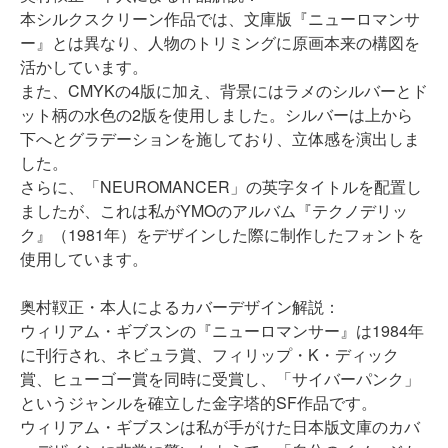
本シルクスクリーン作品では、文庫版『ニューロマンサ
ー』とは異なり、人物のトリミングに原画本来の構図を
活かしています。
また、CMYKの4版に加え、背景には
ラメの
シルバーと
ド
ット柄の
水色の2版を使用しました。シルバーは上から
下へとグラデーションを施しており、立体感を演出しま
した。
さらに、「NEUROMANCER」の英字タイトルを配置し
ましたが、これは私がYMOのアルバム『テクノデリッ
ク』（1981年）をデザインした際に制作したフォントを
使用しています。
奥村靫正・本人によるカバーデザイン解説：
ウィリアム・ギブスンの『ニューロマンサー』は1984年
に刊行され、ネビュラ賞、フィリップ・K・ディック
賞、ヒューゴー賞を同時に受賞し、「サイバーパンク」
というジャンルを確立した金字塔的SF作品です。
ウィリアム・ギブスンは私が手がけた日本版文庫の
カバ