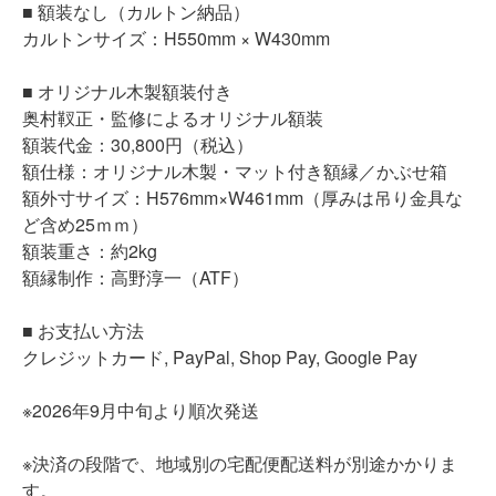
■ 額装なし（カルトン納品）
カルトンサイズ：H550mm × W430mm
■ オリジナル木製額装付き
奥村靫正・監修によるオリジナル額装
額装代金：30,800円（税込）
額仕様：オリジナル木製・マット付き額縁／かぶせ箱
額外寸サイズ：H576mm×W461mm（厚みは吊り金具な
ど含め25ｍｍ）
額装重さ：約2kg
額縁制作：高野淳一（ATF）
■
お支払い方法
クレジットカード
, PayPal, Shop Pay, Google Pay
※
2026年9月中旬より順次発送
※決済の段階で、地域別の宅配便配送料が別途かかりま
す。