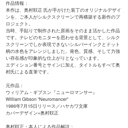
作品情報：
本作は、奥村靫正 氏が手がけた装丁の
オリジナルデザイ
ンを、
ご本人が
シルクスクリーンで再構築する新作のプ
ロジェクト。
当時、手貼りで制作された原画をそのまま活かした作品
です。テレビのモニターを思わせる背景として、シルク
スクリーンでしか表現できないシルバーインクとドット
柄の水色をアレンジしました。発色、質感、そして力強
い存在感が印象的な仕上がりとなっています。
エディション番号とサインに加え、タイトルもすべて奥
村氏による直筆です。
元作品：
ウィリアム・ギブスン『ニューロマンサー』
William Gibson ”Neuromancer”
1986年7月15日リリース／ハヤカワ文庫
カバーデザイン=奥村靫正
奥村靫正・本人による作品解説：