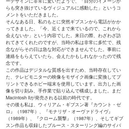
ーデザインに非常に驚いたようで、「自分のイメージか
らも突き抜けているヴィジュアルに感動した」というコ
メントをいただきました。
そんなある日、私のもとに突然ギブスンから電話がかか
ってきました。「今、近くまで来ているので、これから
会えないか」という内容でした。来日の際、わざわざ訪
れてきてくれたのですが、当時の私は非常に多忙で、残
念ながらその日は急な対応ができませんでした。事前に
連絡をもらえていたら、会えたかもしれなかったので残
念です。
この作品はデジタルな質感を出すため、当時存在してい
た、テレビモニターの映像をモザイク画像に変換してプ
リントできるホビー端末を使用しています。出力した画
像を切り刻み、手作業で貼り込んで構成しました。まだ
Macintosh IIが発売される以前の時代です。
その後も私は、ウィリアム・ギブスン著『カウント・ゼ
ロ』（1987年）、『モナリザ・オーヴァドライヴ』
（1989年）、『クローム襲撃』（1987年）、そしてギブ
スン作品も収録したブルース・スターリング編のサイバ