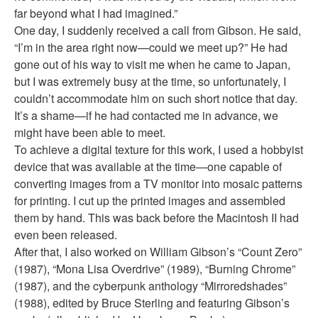
far beyond what I had imagined.”
One day, I suddenly received a call from Gibson. He said,
“I’m in the area right now—could we meet up?” He had
gone out of his way to visit me when he came to Japan,
but I was extremely busy at the time, so unfortunately, I
couldn’t accommodate him on such short notice that day.
It’s a shame—if he had contacted me in advance, we
might have been able to meet.
To achieve a digital texture for this work, I used a hobbyist
device that was available at the time—one capable of
converting images from a TV monitor into mosaic patterns
for printing. I cut up the printed images and assembled
them by hand. This was back before the Macintosh II had
even been released.
After that, I also worked on William Gibson’s
“Count Zero
”
(1987),
“Mona Lisa Overdrive
” (1989),
“Burning Chrome
”
(1987), and the cyberpunk anthology
“Mirroredshades
”
(1988), edited by Bruce Sterling and featuring Gibson’s